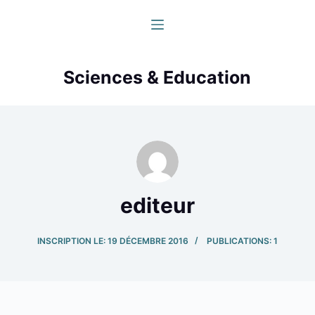
P
a
s
s
Sciences & Education
e
r
a
u
c
o
n
editeur
t
e
INSCRIPTION LE: 19 DÉCEMBRE 2016
PUBLICATIONS: 1
n
u