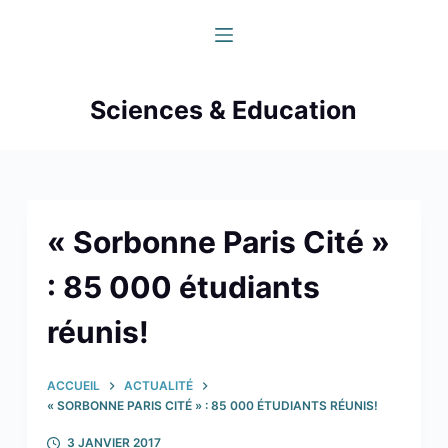
P
a
s
s
Sciences & Education
e
r
a
u
c
« Sorbonne Paris Cité »
o
: 85 000 étudiants
n
t
réunis!
e
n
u
ACCUEIL
ACTUALITÉ
« SORBONNE PARIS CITÉ » : 85 000 ÉTUDIANTS RÉUNIS!
3 JANVIER 2017