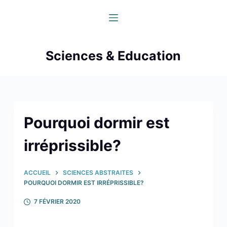
P
a
s
s
Sciences & Education
e
r
a
u
c
Pourquoi dormir est
o
irréprissible?
n
t
e
ACCUEIL
SCIENCES ABSTRAITES
n
POURQUOI DORMIR EST IRRÉPRISSIBLE?
u
7 FÉVRIER 2020